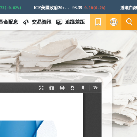
ICE美國政府20+年期債券指數
93.39
道瓊白銀ER
-0.62%)
0.18(0.2%)
基金配息
交易資訊
追蹤差距
繁
EN