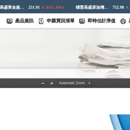
標普高盛黃金超額回報指數
251.91
標普高盛原油增強超額回報指數
752.98
8.93(3.67%)
4.73(
產品資訊
申購買回清單
即時估計淨值