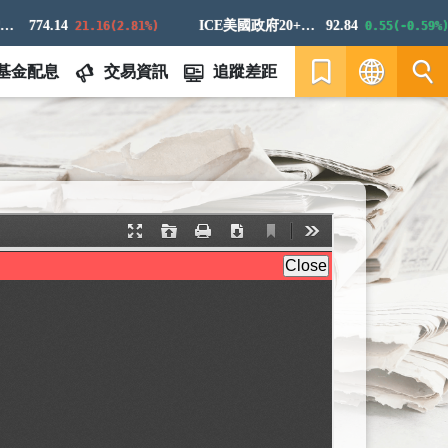
774.14
ICE美國政府20+年期債券指數
92.84
21.16(2.81%)
0.55(-0.59%)
基金配息
交易資訊
追蹤差距
繁
EN