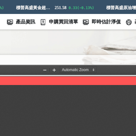
標普高盛黃金超額回報指數
251.58
標普高盛原油增強超額回報指數
0.33(-0.13%)
產品資訊
申購買回清單
即時估計淨值