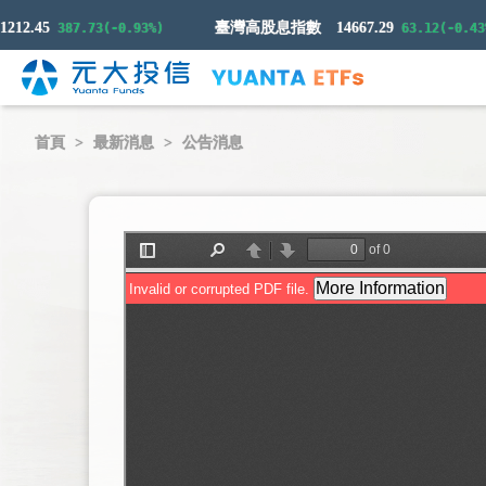
2.45
臺灣高股息指數
14667.29
387.73(-0.93%)
63.12(-0.43%)
首頁
最新消息
公告消息