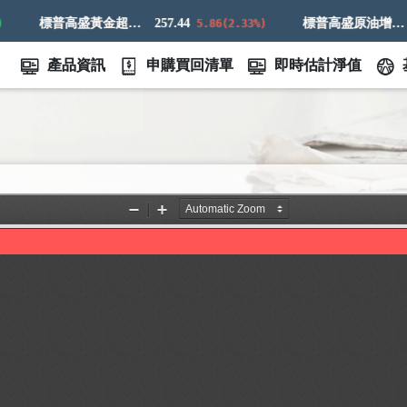
標普高盛黃金超額回報指數
257.44
標普高盛原油增強超額回報指數
7
5.86(2.33%)
產品資訊
申購買回清單
即時估計淨值