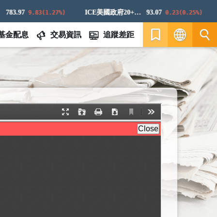
83.97
ICE美國政府20+年期債券指數
93.07
9.83(1.27%)
0.23(0.25%)
基金配息
交易資訊
追蹤差距
繁
EN