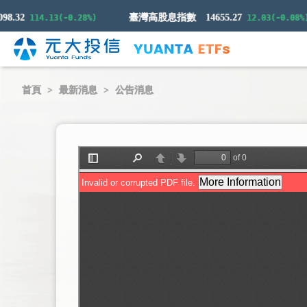
.32
臺灣高股息指數
14655.27
114.13(-0.28%)
12.03(-0.08%)
首頁
最新消息
公告消息