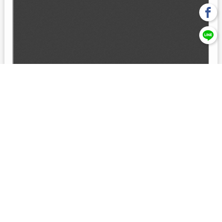
回上一頁
【元大投信獨立經營管理】本基金經金管會核准或同意生效，惟
不表示絕無風險。本公司以往之經理績效， 不保證本基金之最低