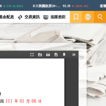
ICE美國政府20+年期債券指數
93.39
道瓊白
.73(-0.62%)
0.18(0.2%)
基金配息
交易資訊
追蹤差距
繁
EN