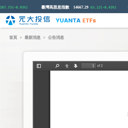
臺灣高股息指數
14667.29
.73(-0.93%)
63.12(-0.43%)
首頁
最新消息
公告消息