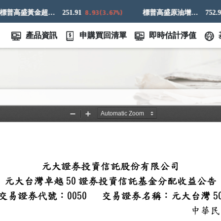
標普高盛黃金超額回報指數
251.91
標普高盛原油增強超額回報指數
752.98
8.93(3.67%)
4
產品資訊
申購買回清單
即時估計淨值