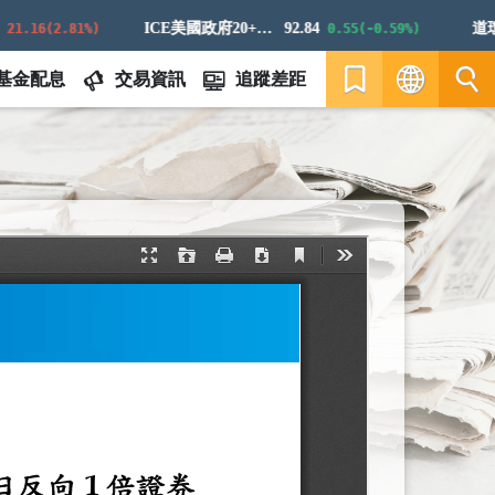
ICE美國政府20+年期債券指數
92.84
道瓊白
.16(2.81%)
0.55(-0.59%)
基金配息
交易資訊
追蹤差距
繁
EN