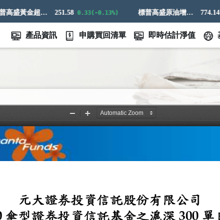
標普高盛黃金超額回報指數
251.58
標普高盛原油增強超額回報指數
774.14
0.33(-0.13%)
21
產品資訊
申購買回清單
即時估計淨值