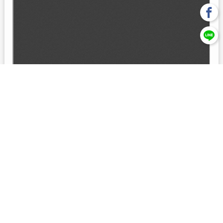
回上一頁
【元大投信獨立經營管理】本基金經金管會核准或同意生效，惟
不表示絕無風險。本公司以往之經理績效， 不保證本基金之最低