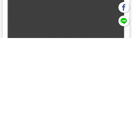
回上一頁
【元大投信獨立經營管理】本基金經金管會核准或同意生效，惟
不表示絕無風險。本公司以往之經理績效， 不保證本基金之最低