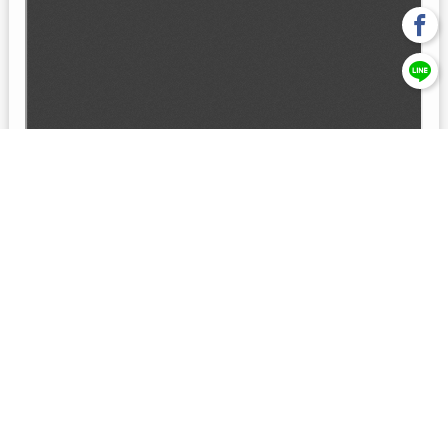
回上一頁
【元大投信獨立經營管理】本基金經金管會核准或同意生效，惟
不表示絕無風險。本公司以往之經理績效， 不保證本基金之最低