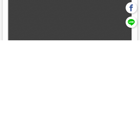
回上一頁
【元大投信獨立經營管理】本基金經金管會核准或同意生效，惟
不表示絕無風險。本公司以往之經理績效， 不保證本基金之最低