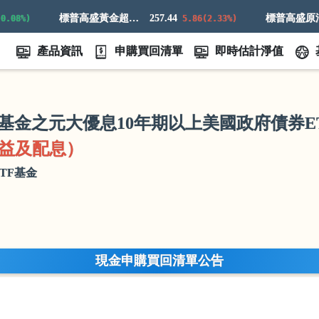
標普高盛黃金超額回報指數
257.44
標普高盛原
8%)
5.86(2.33%)
產品資訊
申購買回清單
即時估計淨值
基金之元大優息10年期以上美國政府債券E
益及配息）
TF基金
現金申購買回清單公告