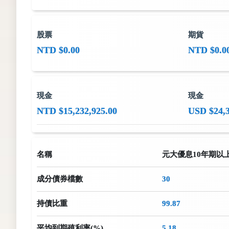
股票
期貨
NTD $0.00
NTD $0.0
現金
現金
NTD $15,232,925.00
USD $24,3
名稱
元大優息10年期以
成分債券檔數
30
持債比重
99.87
平均到期殖利率(%)
5.18