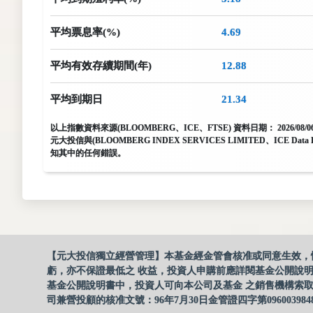
平均票息率(%)
4.69
平均有效存續期間(年)
12.88
平均到期日
21.34
以上指數資料來源(BLOOMBERG、ICE、FTSE) 資料日期：
2026/08/0
元大投信與(BLOOMBERG INDEX SERVICES LIMITED、ICE Dat
知其中的任何錯誤。
【元大投信獨立經營管理】本基金經金管會核准或同意生效，
虧，亦不保證最低之 收益，投資人申購前應詳閱基金公開說
基金公開說明書中，投資人可向本公司及基金 之銷售機構索取
司兼營投顧的核准文號：96年7月30日金管證四字第096003984