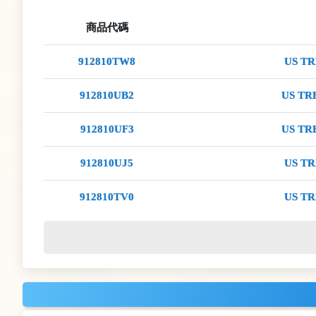
商品代碼
912810TW8
US TR
912810UB2
US TRE
912810UF3
US TRE
912810UJ5
US TR
912810TV0
US TR