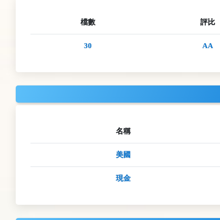
檔數
評比
30
AA
名稱
美國
現金