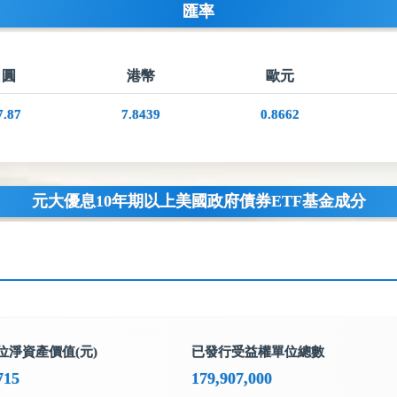
匯率
日圓
港幣
歐元
7.87
7.8439
0.8662
元大優息10年期以上美國政府債券ETF基金成分
位淨資產價值(元)
已發行受益權單位總數
715
179,907,000