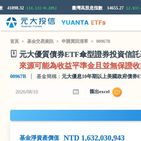
41098.32
臺灣高股息指數
14655.27
114.13(-0.28%)
12.03(-0.0
首頁
基金交易資訊
申購買回清單
00967B
元大優質債券ETF傘型證券投資信託
來源可能為收益平準金且並無保證收
00967B
基金簡稱：
元大優息10年期以上美國政府債券E
匯出excel
NTD 1,632,030,943
基金淨資產價值