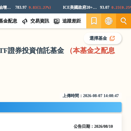
油增強超額回報指數
783.97
ICE美國政府20+年期債券指數
93.07
9.83(1.27%)
0.23(0.25%)
基金配息
交易資訊
追蹤差距
繁
選擇基金
TF證券投資信託基金
（本基金之配息
EN
上傳時間：
2026-08-07 14:08:47
公告日期：
2026/08/10