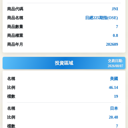
商品代碼
JNI
商品名稱
日經225期指(OSE)
商品數量
7
商品權重
0.8
商品年月
202609
交易日期:
投資區域
2026/08/07
名稱
美國
比例
46.14
檔數
19
名稱
日本
比例
20.48
檔數
7