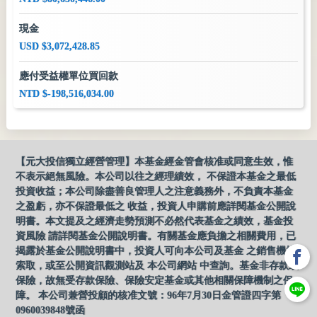
現金
USD $3,072,428.85
應付受益權單位買回款
NTD $-198,516,034.00
【元大投信獨立經營管理】本基金經金管會核准或同意生效，惟
不表示絕無風險。本公司以往之經理績效， 不保證本基金之最低
投資收益；本公司除盡善良管理人之注意義務外，不負責本基金
之盈虧，亦不保證最低之 收益，投資人申購前應詳閱基金公開說
明書。本文提及之經濟走勢預測不必然代表基金之績效，基金投
資風險 請詳閱基金公開說明書。有關基金應負擔之相關費用，已
揭露於基金公開說明書中，投資人可向本公司及基金 之銷售機構
索取，或至公開資訊觀測站及 本公司網站 中查詢。基金非存款或
保險，故無受存款保險、保險安定基金或其他相關保障機制之保
障。 本公司兼營投顧的核准文號：96年7月30日金管證四字第
0960039848號函