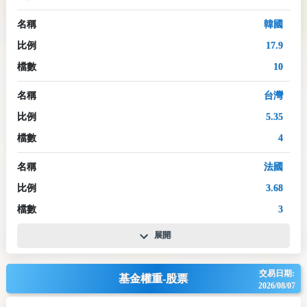
名稱
韓國
比例
17.9
檔數
10
名稱
台灣
比例
5.35
檔數
4
名稱
法國
比例
3.68
檔數
3
展開
交易日期:
基金權重-股票
2026/08/07