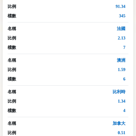
比例
91.34
檔數
345
名稱
法國
比例
2.13
檔數
7
名稱
澳洲
比例
1.59
檔數
6
名稱
比利時
比例
1.34
檔數
4
名稱
加拿大
比例
0.51