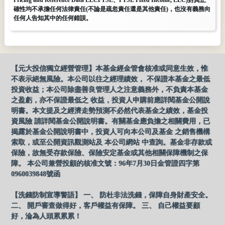
確性均不承擔任何法律責任(不論是疏忽責任還是其他責任)，也沒有義務向
任何人告知其中的任何錯誤。
【元大投信獨立經營管理】本基金經金管會核准或同意生效，惟
不表示絕無風險。本公司以往之經理績效， 不保證本基金之最低
投資收益；本公司除盡善良管理人之注意義務外，不負責本基金
之盈虧，亦不保證最低之 收益，投資人申購前應詳閱基金公開說
明書。本文提及之經濟走勢預測不必然代表基金之績效，基金投
資風險 請詳閱基金公開說明書。有關基金應負擔之相關費用，已
揭露於基金公開說明書中，投資人可向本公司及基金 之銷售機構
索取，或至公開資訊觀測站及 本公司網站 中查詢。基金非存款或
保險，故無受存款保險、保險安定基金或其他相關保障機制之保
障。 本公司兼營投顧的核准文號：96年7月30日金管證四字第
0960039848號函
【洗錢防制宣導警語】 一、 防杜非法洗錢，保障自身財產安全。
二、 開戶審查做得好，客戶權益有保障。 三、 自己權益要顧
好，淪為人頭累累累！