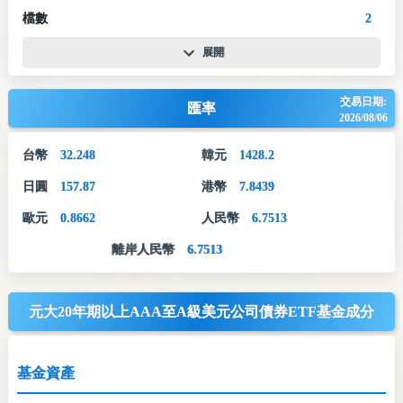
檔數
2
展開
交易日期:
匯率
2026/08/06
台幣
32.248
韓元
1428.2
日圓
157.87
港幣
7.8439
歐元
0.8662
人民幣
6.7513
離岸人民幣
6.7513
元大20年期以上AAA至A級美元公司債券ETF基金成分
基金資產