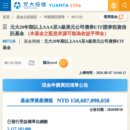
繁
選擇基金
首頁
基金交易資訊
申購買回清單
00751B
元大20年期以上AAA至A級美元公司債券ETF證券投資信
EN
託基金
（本基金之配息來源可能為收益平準金）
00751B
基金簡稱：
元大20年期以上AAA至A級美元公司債券ETF
基金
匯出excel
上傳時間：
2026-08-07 14:04:12
現金申購買回清單公告
NTD 158,687,098,658
基金淨資產價值
公告日期：
2026/08/10
已發行受益權單位總數
5,127,103,000