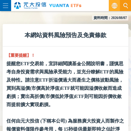
繁
資料時間：
2026/08/07
EN
本網站資料風險預告及免責條款
【重要提醒】！
提醒您ETF交易前，宜詳細閱讀基金公開說明書，謹慎思
考自身投資需求與風險承受能力，並充分瞭解ETF的風險
及特性。請注意ETF折溢價過大而產生之價格波動風險，
買到高溢價(市價高於淨值)ETF就可能因溢價收斂而造成
虧損；賣出高折價(市價低於淨值)ETF則可能因折價收斂
而提前擴大實現虧損。
任何由元大投信 (下稱本公司) 為服務廣大投資人而製作之
報價資料僅限作參考用，每 15秒提供最新即時之估計淨