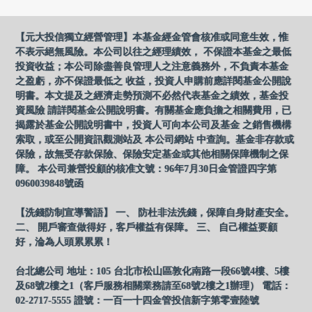
【元大投信獨立經營管理】本基金經金管會核准或同意生效，惟
不表示絕無風險。本公司以往之經理績效， 不保證本基金之最低
投資收益；本公司除盡善良管理人之注意義務外，不負責本基金
之盈虧，亦不保證最低之 收益，投資人申購前應詳閱基金公開說
明書。本文提及之經濟走勢預測不必然代表基金之績效，基金投
資風險 請詳閱基金公開說明書。有關基金應負擔之相關費用，已
揭露於基金公開說明書中，投資人可向本公司及基金 之銷售機構
索取，或至公開資訊觀測站及 本公司網站 中查詢。基金非存款或
保險，故無受存款保險、保險安定基金或其他相關保障機制之保
障。 本公司兼營投顧的核准文號：96年7月30日金管證四字第
0960039848號函
【洗錢防制宣導警語】 一、 防杜非法洗錢，保障自身財產安全。
二、 開戶審查做得好，客戶權益有保障。 三、 自己權益要顧
好，淪為人頭累累累！
台北總公司 地址：105 台北市松山區敦化南路一段66號4樓、5樓
及68號2樓之1（客戶服務相關業務請至68號2樓之1辦理） 電話：
02-2717-5555 證號：一百一十四金管投信新字第零壹陸號