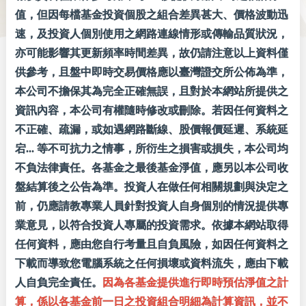
值，但因每檔基金投資個股之組合差異甚大、價格波動迅
速，及投資人個別使用之網路連線情形或傳輸品質狀況，
亦可能影響其更新頻率時間差異，故仍請注意以上資料僅
供參考，且盤中即時交易價格應以臺灣證交所公佈為準，
本公司不擔保其為完全正確無誤，且對於本網站所提供之
資訊內容，本公司有權隨時修改或刪除。若因任何資料之
不正確、疏漏，或如遇網路斷線、股價報價延遲、系統延
宕... 等不可抗力之情事，所衍生之損害或損失，本公司均
不負法律責任。各基金之最後基金淨值，應另以本公司收
盤結算後之公告為準。投資人在做任何相關規劃與決定之
前，仍應請教專業人員針對投資人自身個別的情況提供專
業意見，以符合投資人專屬的投資需求。依據本網站取得
任何資料，應由您自行考量且自負風險，如因任何資料之
下載而導致您電腦系統之任何損壞或資料流失，應由下載
人自負完全責任。
因為各基金提供進行即時預估淨值之計
算，係以各基金前一日之投資組合明細為計算資訊，並不