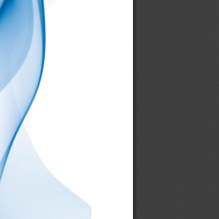
0054
0055
0056
0061
006201
006203
006206
00631L
00632R
00635U
00637L
00638R
00642U
00646
00647L
00648R
00660
00661
00672L
00673R
00674R
00679B
00680L