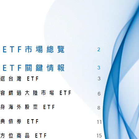
2
3
3
6
8
11
15