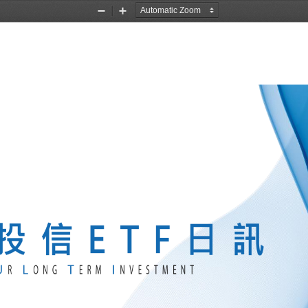
Zoom
Zoom
Out
In