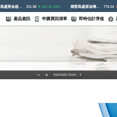
標普高盛黃金超額回報指數
251.58
標普高盛原油增強超額回報指數
774.14
0.33(-0.13%)
21.1
產品資訊
申購買回清單
即時估計淨值