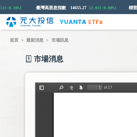
臺灣高股息指數
14655.27
0.28%)
12.03(-0.08%)
首頁
最新消息
市場訊息
市場消息