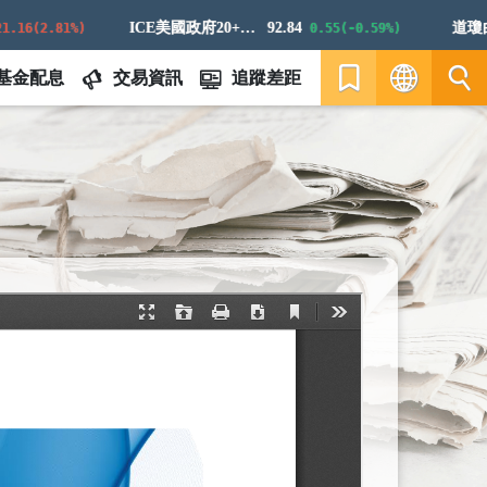
ICE美國政府20+年期債券指數
92.84
道瓊白銀
6(2.81%)
0.55(-0.59%)
基金配息
交易資訊
追蹤差距
繁
EN