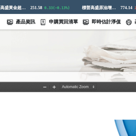
標普高盛黃金超額回報指數
251.58
標普高盛原油增強超額回報指數
774.14
0.33(-0.13%)
21.16
產品資訊
申購買回清單
即時估計淨值