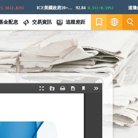
ICE美國政府20+年期債券指數
92.84
道瓊白銀E
(2.81%)
0.55(-0.59%)
基金配息
交易資訊
追蹤差距
繁
EN