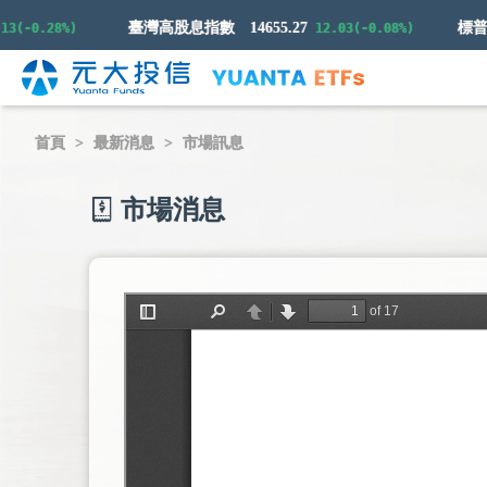
臺灣高股息指數
14655.27
0.28%)
12.03(-0.08%)
首頁
最新消息
市場訊息
市場消息