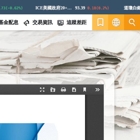
ICE美國政府20+年期債券指數
93.39
道瓊白銀ER
0.62%)
0.18(0.2%)
基金配息
交易資訊
追蹤差距
繁
EN