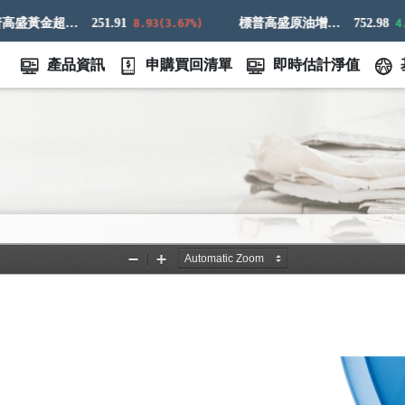
標普高盛黃金超額回報指數
251.91
標普高盛原油增強超額回報指數
752.98
8.93(3.67%)
4.73(-
產品資訊
申購買回清單
即時估計淨值