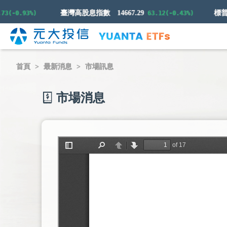
臺灣高股息指數
14667.29
0.93%)
63.12(-0.43%)
首頁
最新消息
市場訊息
市場消息