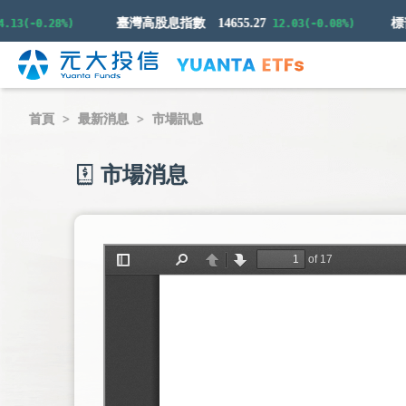
臺灣高股息指數
14655.27
(-0.28%)
12.03(-0.08%)
首頁
最新消息
市場訊息
市場消息