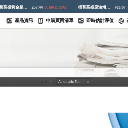
標普高盛黃金超額回報指數
257.44
標普高盛原油增強超額回報指數
783.97
5.86(2.33%)
9.83
產品資訊
申購買回清單
即時估計淨值