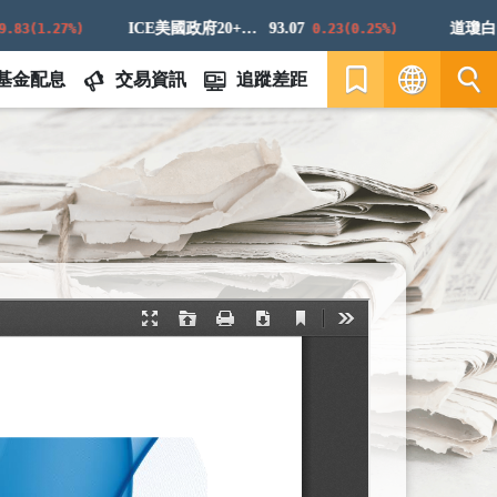
ICE美國政府20+年期債券指數
93.07
道瓊白銀E
(1.27%)
0.23(0.25%)
基金配息
交易資訊
追蹤差距
繁
EN