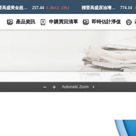
標普高盛黃金超額回報指數
257.44
標普高盛原油增強超額回報指數
774.14
5.86(2.33%)
21.16
產品資訊
申購買回清單
即時估計淨值