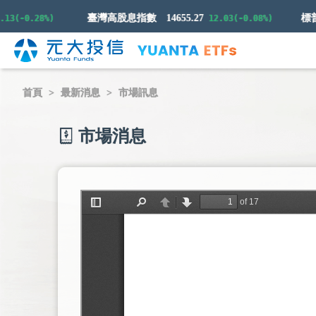
臺灣高股息指數
14655.27
-0.28%)
12.03(-0.08%)
首頁
最新消息
市場訊息
市場消息