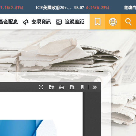
ICE美國政府20+年期債券指數
93.07
道瓊白銀E
(2.81%)
0.23(0.25%)
基金配息
交易資訊
追蹤差距
繁
EN