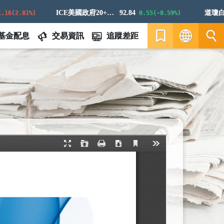
ICE美國政府20+年期債券指數
92.84
道瓊白銀E
(2.81%)
0.55(-0.59%)
基金配息
交易資訊
追蹤差距
繁
EN