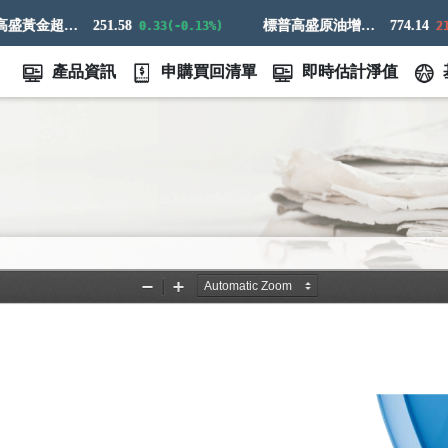
標普高盛黃金超額回報指數
251.58
標普高盛原油增強超額回報指數
774.14
0.33(-0.13%)
21.16
產品資訊
申購買回清單
即時估計淨值