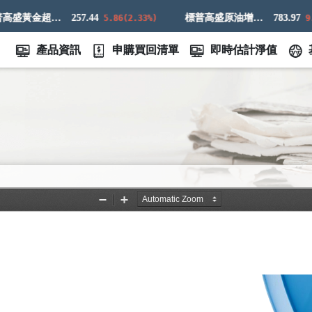
標普高盛黃金超額回報指數
257.44
標普高盛原油增強超額回報指數
783.97
5.86(2.33%)
9.83(
產品資訊
申購買回清單
即時估計淨值