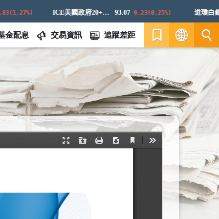
ICE美國政府20+年期債券指數
93.07
道瓊白銀ER
1.27%)
0.23(0.25%)
基金配息
交易資訊
追蹤差距
繁
EN