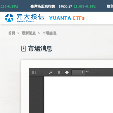
臺灣高股息指數
14655.27
-0.28%)
12.03(-0.08%)
首頁
最新消息
市場訊息
市場消息