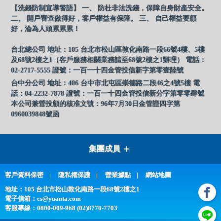
【洗錢防制宣導警語】 一、 防杜非法洗錢，保障自身財產安全。
二、 開戶審查做得好，客戶權益有保障。 三、 自己權益要顧
好，淪為人頭累累累！
台北總公司 地址：105 台北市松山區敦化南路一段66號4樓、5樓
及68號2樓之1（客戶服務相關業務請至68號2樓之1辦理） 電話：
02-2717-5555 證號：一百一十四金管投信新字第零壹陸號
台中分公司 地址：406 台中市北屯區崇德路二段46之4號5樓 電
話：04-2232-7878 證號：一百一十四金管投信新分字第零零肆號
本公司兼營投顧的核准文號：96年7月30日金管證四字第
0960039848號函
集團成員
客戶資料保密
隱私權保護
營業據點
網站地圖
地址：105 台北市松山敦化南路一段68號2樓之1
電子信箱：
cs@yuanta.com
客服專線：
0800-009-968 (02)8770-7703