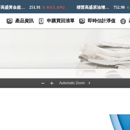
標普高盛黃金超額回報指數
251.91
標普高盛原油增強超額回報指數
752.98
8.93(3.67%)
4.73(-
產品資訊
申購買回清單
即時估計淨值