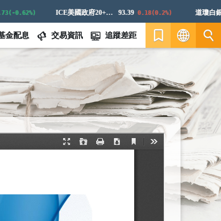
ICE美國政府20+年期債券指數
93.39
道瓊白銀ER
0.62%)
0.18(0.2%)
基金配息
交易資訊
追蹤差距
繁
EN