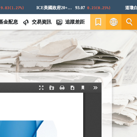
ICE美國政府20+年期債券指數
93.07
道瓊白銀E
(1.27%)
0.23(0.25%)
基金配息
交易資訊
追蹤差距
繁
EN