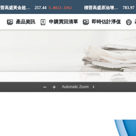
標普高盛黃金超額回報指數
257.44
標普高盛原油增強超額回報指數
783.97
5.86(2.33%)
9.83
產品資訊
申購買回清單
即時估計淨值