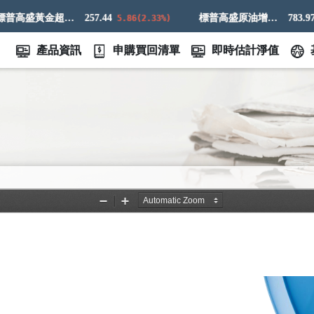
標普高盛黃金超額回報指數
257.44
標普高盛原油增強超額回報指數
783.97
5.86(2.33%)
9.8
產品資訊
申購買回清單
即時估計淨值