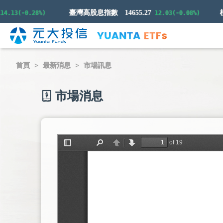
臺灣高股息指數
14655.27
3(-0.28%)
12.03(-0.08%)
首頁
最新消息
市場訊息
市場消息