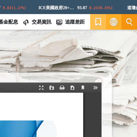
ICE美國政府20+年期債券指數
93.07
道瓊白銀
3(1.27%)
0.23(0.25%)
基金配息
交易資訊
追蹤差距
繁
EN