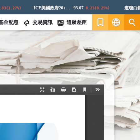
ICE美國政府20+年期債券指數
93.07
道瓊白銀ER
1.27%)
0.23(0.25%)
基金配息
交易資訊
追蹤差距
繁
EN