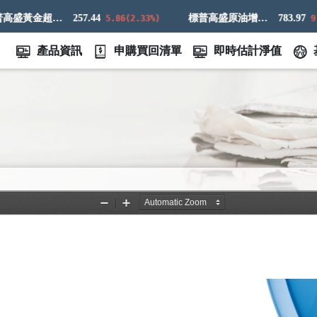
標普高盛黃金超額回報指數
257.44
標普高盛原油增強超額回報指數
783.97
5.86(2.33%)
9.83(
產品資訊
申購買回清單
即時估計淨值