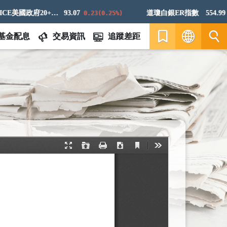
ICE美國政府20+年期債券指數
93.07
道瓊白銀ER指數
554.99
0.23(0.25%)
16.
基金配息
交易資訊
追蹤差距
繁
EN