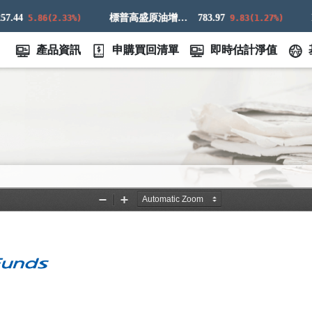
44
標普高盛原油增強超額回報指數
783.97
5.86(2.33%)
9.83(1.27%)
產品資訊
申購買回清單
即時估計淨值