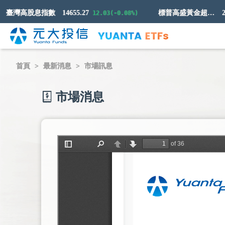
臺灣高股息指數
14655.27
標普高盛黃金超額回報指數
257.
12.03(-0.08%)
首頁
最新消息
市場訊息
市場消息