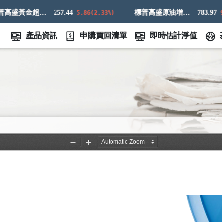
標普高盛黃金超額回報指數
257.44
標普高盛原油增強超額回報指數
783.97
5.86(2.33%)
9.83
產品資訊
申購買回清單
即時估計淨值