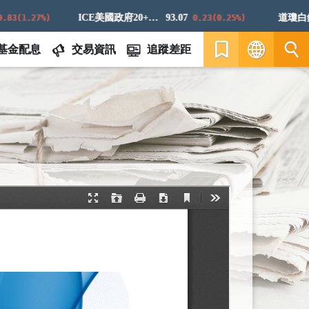
ICE美國政府20+年期債券指數
93.07
道瓊白銀E
(1.27%)
0.23(0.25%)
基金配息
交易資訊
追蹤差距
繁
EN