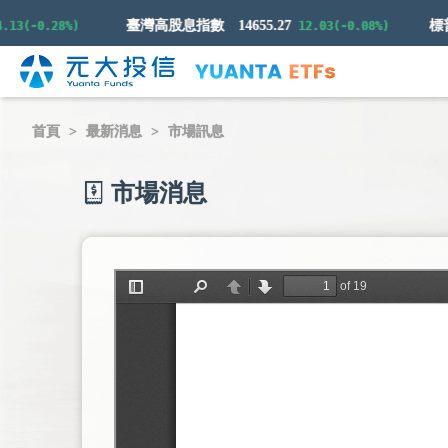
臺灣高股息指數
14655.27
-0.28%)
12.03(-0.08%)
首頁
最新消息
市場訊息
市場消息