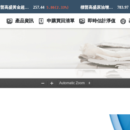
標普高盛黃金超額回報指數
257.44
標普高盛原油增強超額回報指數
783.97
5.86(2.33%)
9.8
產品資訊
申購買回清單
即時估計淨值