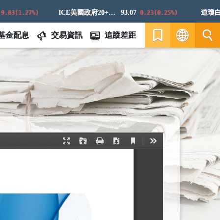
ICE美國政府20+年期債券指數
93.07
道瓊白銀E
3(1.27%)
0.23(0.25%)
基金配息
交易資訊
追蹤差距
繁
EN