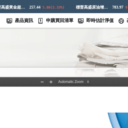
標普高盛黃金超額回報指數
257.44
標普高盛原油增強超額回報指數
783.97
5.86(2.33%)
9.83(
產品資訊
申購買回清單
即時估計淨值