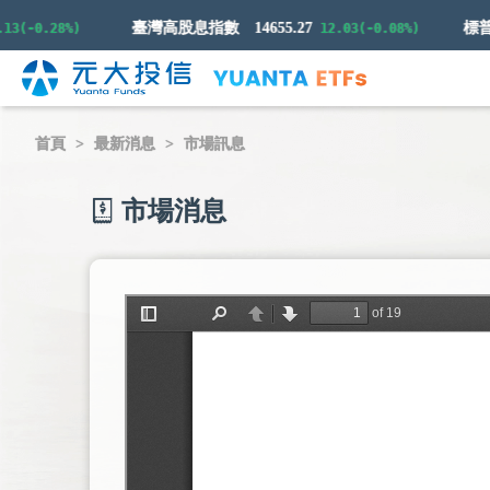
臺灣高股息指數
14655.27
-0.28%)
12.03(-0.08%)
首頁
最新消息
市場訊息
市場消息