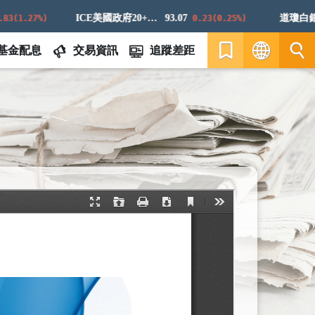
ICE美國政府20+年期債券指數
93.07
道瓊白銀ER
1.27%)
0.23(0.25%)
基金配息
交易資訊
追蹤差距
繁
EN