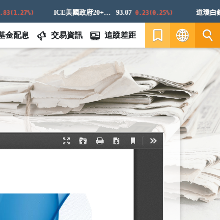
ICE美國政府20+年期債券指數
93.07
道瓊白銀ER
1.27%)
0.23(0.25%)
基金配息
交易資訊
追蹤差距
繁
EN