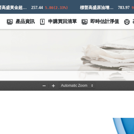
標普高盛黃金超額回報指數
257.44
標普高盛原油增強超額回報指數
783.97
5.86(2.33%)
9.83(
產品資訊
申購買回清單
即時估計淨值