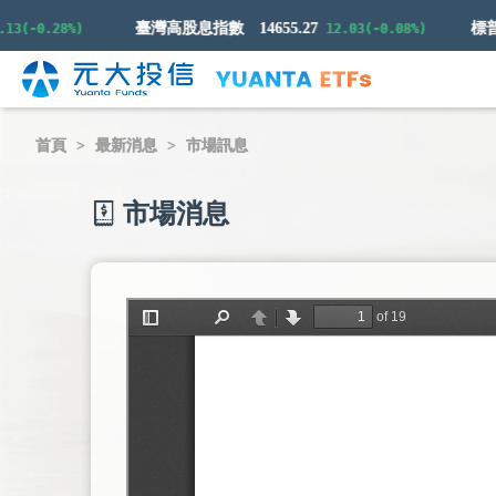
臺灣高股息指數
14655.27
-0.28%)
12.03(-0.08%)
首頁
最新消息
市場訊息
市場消息