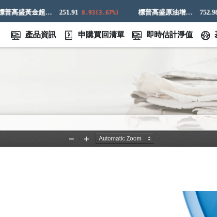
標普高盛黃金超額回報指數
251.91
標普高盛原油增強超額回報指數
752.98
8.93(3.67%)
4.
產品資訊
申購買回清單
即時估計淨值