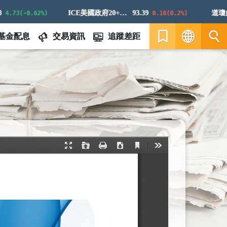
ICE美國政府20+年期債券指數
93.39
道瓊白銀
73(-0.62%)
0.18(0.2%)
基金配息
交易資訊
追蹤差距
繁
EN