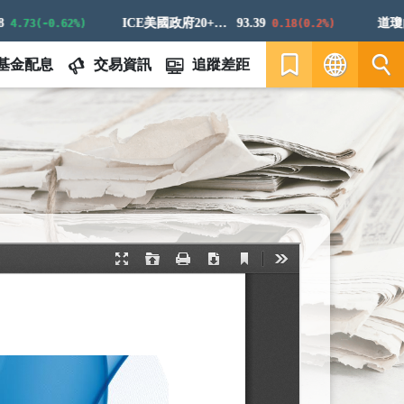
ICE美國政府20+年期債券指數
93.39
道瓊白銀
73(-0.62%)
0.18(0.2%)
基金配息
交易資訊
追蹤差距
繁
EN