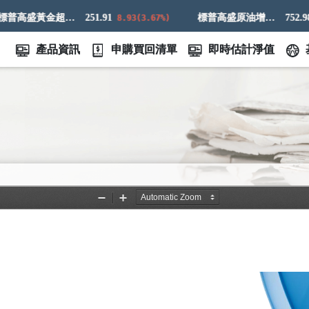
標普高盛黃金超額回報指數
251.91
標普高盛原油增強超額回報指數
752.98
8.93(3.67%)
4.
產品資訊
申購買回清單
即時估計淨值