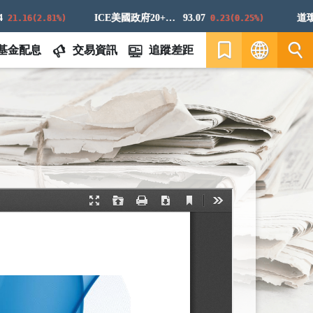
ICE美國政府20+年期債券指數
93.07
道瓊白銀
.16(2.81%)
0.23(0.25%)
基金配息
交易資訊
追蹤差距
繁
EN