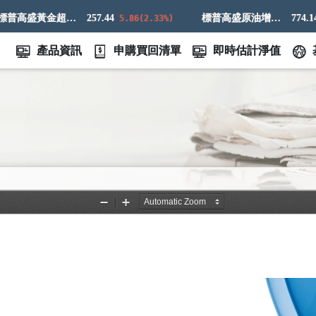
標普高盛黃金超額回報指數
257.44
標普高盛原油增強超額回報指數
774.14
5.86(2.33%)
21
產品資訊
申購買回清單
即時估計淨值