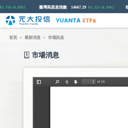
臺灣高股息指數
14667.29
3(-0.93%)
63.12(-0.43%)
首頁
最新消息
市場訊息
市場消息