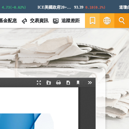
ICE美國政府20+年期債券指數
93.39
道瓊白銀E
3(-0.62%)
0.18(0.2%)
基金配息
交易資訊
追蹤差距
繁
EN