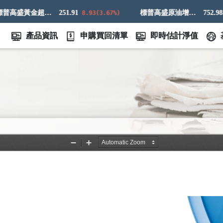
標普高盛黃金超額回報指數
251.91
標普高盛原油增強超額回報指數
752.98
8.93(3.67%)
4.7
產品資訊
申購買回清單
即時估計淨值