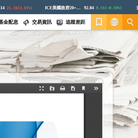
ICE美國政府20+年期債券指數
92.84
道瓊
21.16(2.81%)
0.55(-0.59%)
基金配息
交易資訊
追蹤差距
繁
EN