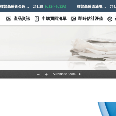
標普高盛黃金超額回報指數
251.58
標普高盛原油增強超額回報指數
774.14
0.33(-0.13%)
產品資訊
申購買回清單
即時估計淨值