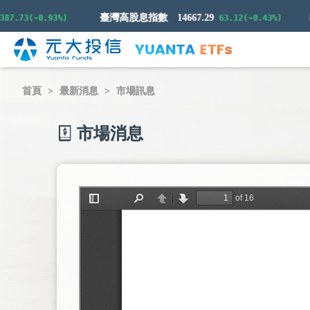
臺灣高股息指數
14667.29
.73(-0.93%)
63.12(-0.43%)
首頁
最新消息
市場訊息
市場消息