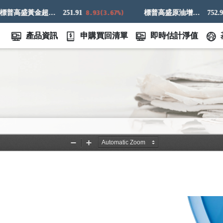
標普高盛黃金超額回報指數
251.91
標普高盛原油增強超額回報指數
752.98
8.93(3.67%)
4
產品資訊
申購買回清單
即時估計淨值