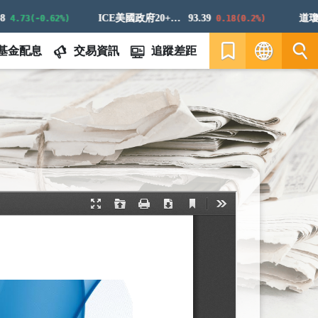
ICE美國政府20+年期債券指數
93.39
道瓊白
.73(-0.62%)
0.18(0.2%)
基金配息
交易資訊
追蹤差距
繁
EN