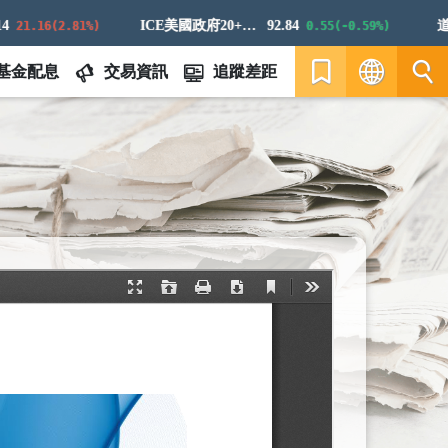
ICE美國政府20+年期債券指數
92.84
道瓊白
1.16(2.81%)
0.55(-0.59%)
基金配息
交易資訊
追蹤差距
繁
EN