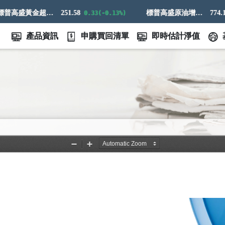
標普高盛黃金超額回報指數
251.58
標普高盛原油增強超額回報指數
774.14
0.33(-0.13%)
2
產品資訊
申購買回清單
即時估計淨值