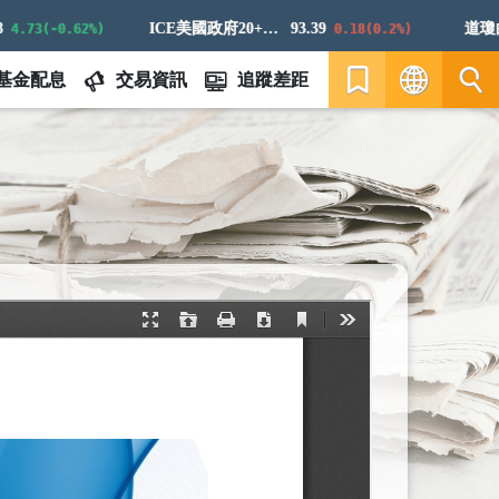
ICE美國政府20+年期債券指數
93.39
道瓊白銀
3(-0.62%)
0.18(0.2%)
基金配息
交易資訊
追蹤差距
繁
EN