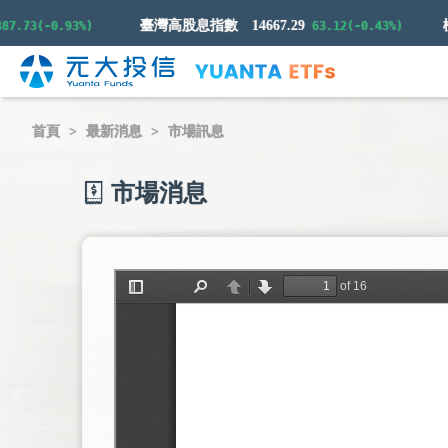
臺灣高股息指數
14667.29
3(-0.93%)
63.12(-0.43%)
首頁
最新消息
市場訊息
市場消息