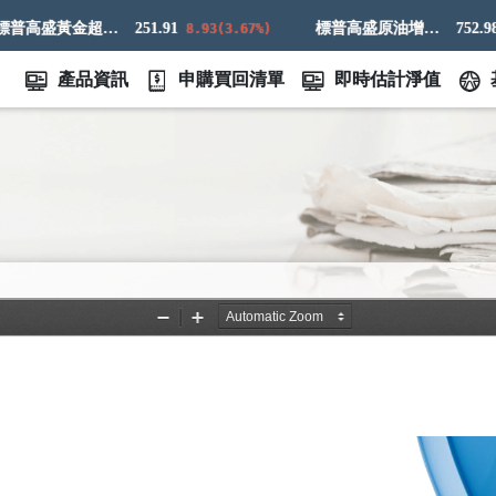
標普高盛黃金超額回報指數
251.91
標普高盛原油增強超額回報指數
752.98
8.93(3.67%)
4.7
產品資訊
申購買回清單
即時估計淨值