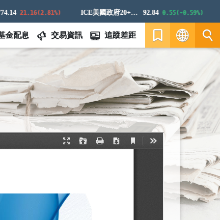
4
ICE美國政府20+年期債券指數
92.84
道
21.16(2.81%)
0.55(-0.59%)
基金配息
交易資訊
追蹤差距
繁
EN