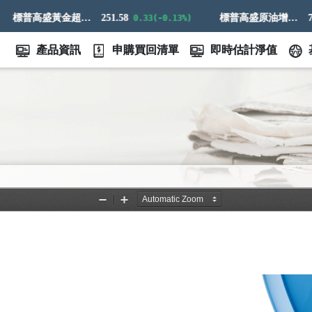
標普高盛黃金超額回報指數
251.58
標普高盛原油增強超額回報指數
774.1
0.33(-0.13%)
產品資訊
申購買回清單
即時估計淨值