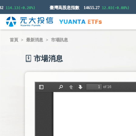
臺灣高股息指數
14655.27
14.13(-0.28%)
12.03(-0.08%)
首頁
最新消息
市場訊息
市場消息