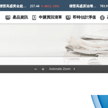
標普高盛黃金超額回報指數
257.44
標普高盛原油增強超額回報指數
783.97
5.86(2.33%)
9.
產品資訊
申購買回清單
即時估計淨值