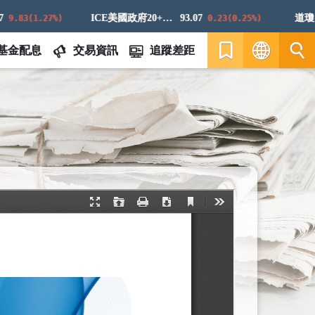
ICE美國政府20+年期債券指數
93.07
道瓊白銀
83(1.27%)
0.23(0.25%)
基金配息
交易資訊
追蹤差距
繁
EN