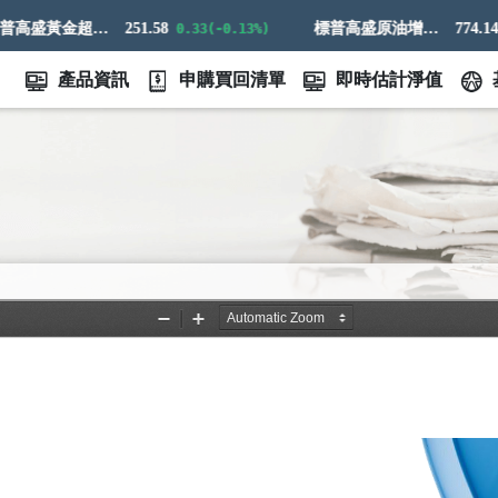
標普高盛黃金超額回報指數
251.58
標普高盛原油增強超額回報指數
774.14
0.33(-0.13%)
21.
產品資訊
申購買回清單
即時估計淨值