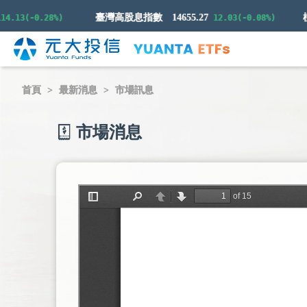
臺灣高股息指數
14655.27
3(-0.28%)
12.03(-0.08%)
首頁
最新消息
市場訊息
市場消息