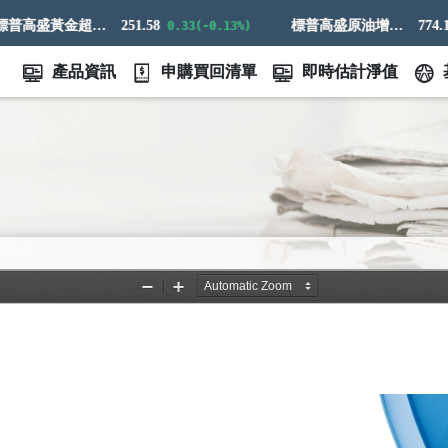
標普高盛黃金超額回報指數
251.58
標普高盛原油增強超額回報指數
774.14
0.33(-0.13%)
21
產品資訊
申購買回清單
即時估計淨值