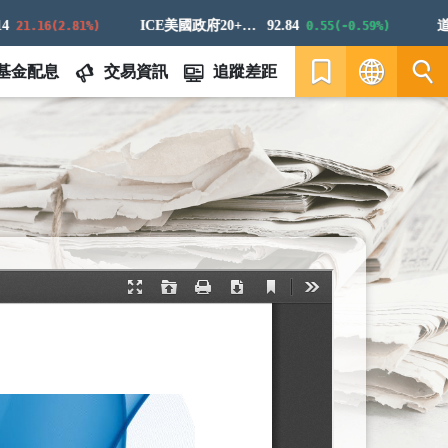
ICE美國政府20+年期債券指數
92.84
道瓊白
.16(2.81%)
0.55(-0.59%)
基金配息
交易資訊
追蹤差距
繁
EN