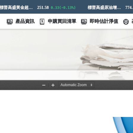
標普高盛黃金超額回報指數
251.58
標普高盛原油增強超額回報指數
774.14
0.33(-0.13%)
2
產品資訊
申購買回清單
即時估計淨值