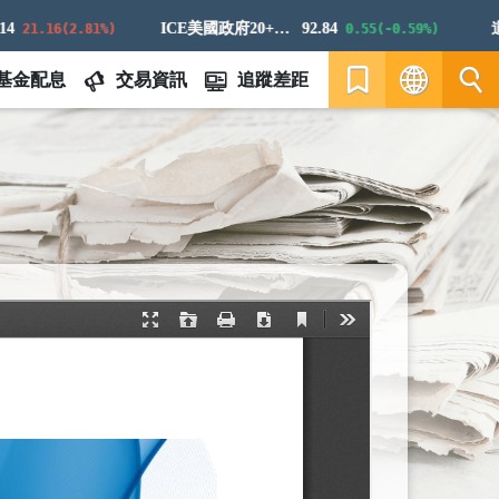
ICE美國政府20+年期債券指數
92.84
道瓊
1.16(2.81%)
0.55(-0.59%)
基金配息
交易資訊
追蹤差距
繁
EN