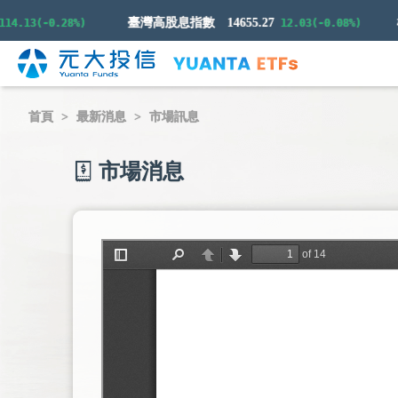
臺灣高股息指數
14655.27
13(-0.28%)
12.03(-0.08%)
首頁
最新消息
市場訊息
市場消息