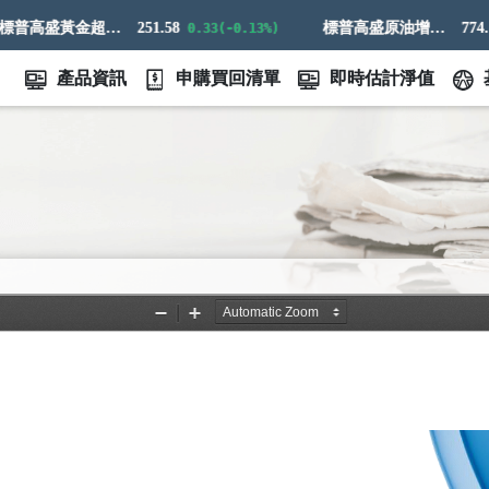
標普高盛黃金超額回報指數
251.58
標普高盛原油增強超額回報指數
774.14
0.33(-0.13%)
2
產品資訊
申購買回清單
即時估計淨值