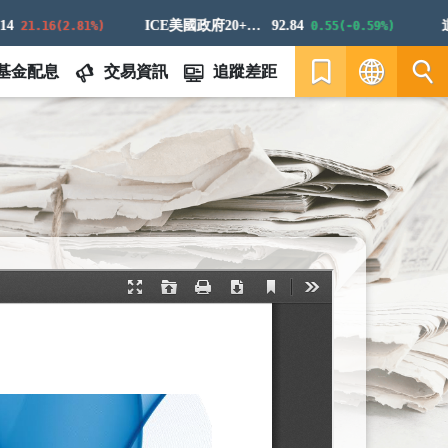
ICE美國政府20+年期債券指數
92.84
道瓊
1.16(2.81%)
0.55(-0.59%)
基金配息
交易資訊
追蹤差距
繁
EN