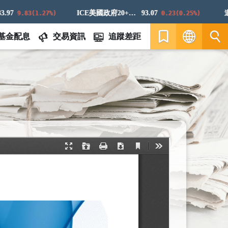
7
ICE美國政府20+年期債券指數
93.07
道瓊
9.83(1.27%)
0.23(0.25%)
基金配息
交易資訊
追蹤差距
繁
EN