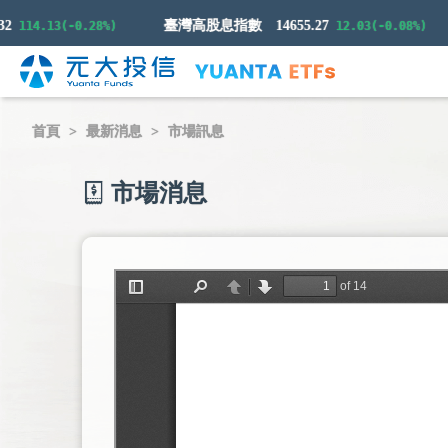
臺灣高股息指數
14655.27
114.13(-0.28%)
12.03(-0.08%)
首頁
最新消息
市場訊息
市場消息