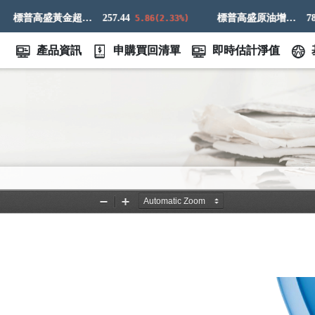
標普高盛黃金超額回報指數
257.44
標普高盛原油增強超額回報指數
783.9
5.86(2.33%)
產品資訊
申購買回清單
即時估計淨值