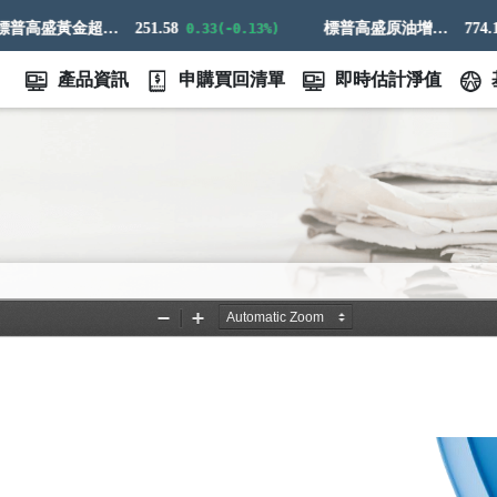
標普高盛黃金超額回報指數
251.58
標普高盛原油增強超額回報指數
774.14
0.33(-0.13%)
21
產品資訊
申購買回清單
即時估計淨值