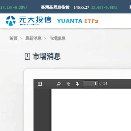
臺灣高股息指數
14655.27
3(-0.28%)
12.03(-0.08%)
首頁
最新消息
市場訊息
市場消息