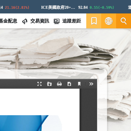
ICE美國政府20+年期債券指數
92.84
道瓊白
.16(2.81%)
0.55(-0.59%)
基金配息
交易資訊
追蹤差距
繁
EN