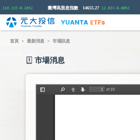
臺灣高股息指數
14655.27
.13(-0.28%)
12.03(-0.08%)
首頁
最新消息
市場訊息
市場消息