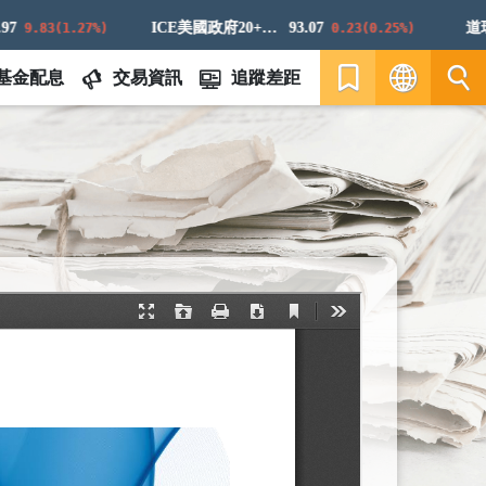
ICE美國政府20+年期債券指數
93.07
道瓊白
9.83(1.27%)
0.23(0.25%)
基金配息
交易資訊
追蹤差距
繁
EN