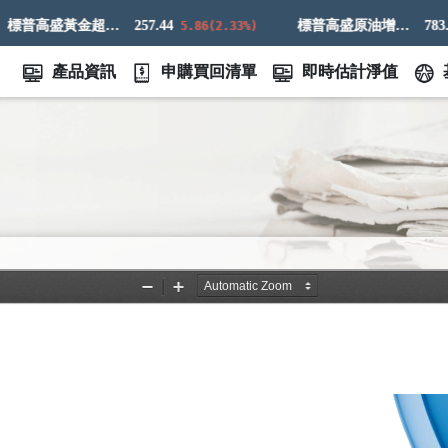
標普高盛黃金超額回報指數
257.44
標普高盛原油增強超額回報指數
783.97
5.86(2.33%)
產品資訊
申購買回清單
即時估計淨值