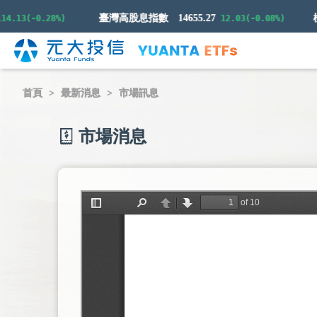
臺灣高股息指數
14655.27
.13(-0.28%)
12.03(-0.08%)
首頁
最新消息
市場訊息
市場消息