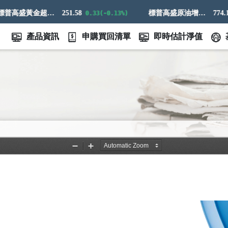
標普高盛黃金超額回報指數
251.58
標普高盛原油增強超額回報指數
774.14
0.33(-0.13%)
產品資訊
申購買回清單
即時估計淨值