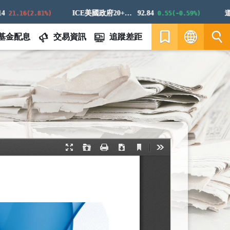
ICE美國政府20+年期債券指數
92.84
道瓊
21.16(2.81%)
0.55(-0.59%)
基金配息
交易資訊
追蹤差距
繁
EN